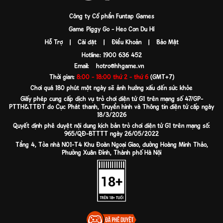
Công ty Cổ phần Funtap Games
Game Piggy Go - Heo Con Du Hí
Hỗ Trợ
|
Cài đặt
|
Điều Khoản
|
Bảo Mật
Hotline: 1900 636 452
Email:
hotro@hhgame.vn
Thời gian:
8:00 - 18:00 thứ 2 - thứ 6
(GMT+7)
Chơi quá 180 phút một ngày sẽ ảnh hưởng xấu đến sức khỏe
Giấy phép cung cấp dịch vụ trò chơi điện tử G1 trên mạng số 47/GP-
PTTH&TTĐT do Cục Phát thanh, Truyền hình và Thông tin điện tử cấp ngày
18/3/2026
Quyết định phê duyệt nội dung kịch bản trò chơi điện tử G1 trên mạng số:
965/QĐ-BTTTT ngày 26/05/2022
Tầng 4, Tòa nhà N01-T4 Khu Đoàn Ngoại Giao, đường Hoàng Minh Thảo,
Phường Xuân Đỉnh, Thành phố Hà Nội