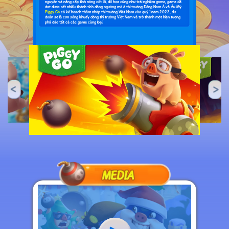
nguyên và nâng cấp tính năng cốt lõi, đồ họa cũng như trải nghiệm game, game đã
đạt được rất nhiều thành tích đáng ngưỡng mộ ở thị trường Đông Nam Á và Âu Mỹ.
Piggy Go
có kế hoạch thâm nhập thị trường Việt Nam vào quý 1 năm 2022, dự
đoán sẽ là cơn sóng khuấy động thị trường Việt Nam và trở thành một hiện tượng
phá đảo tất cả các game cùng loại.