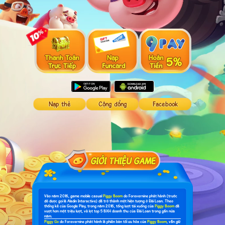
Nạp thẻ
Cộng đồng
Facebook
Vào năm 2016, game mobile casual
Piggy Boom
do Forevernine phát hành (trước
đó được gọi là Aladin Interactive) đã trở thành một hiện tượng ở Đài Loan. Theo
thống kê của Google Play, trong năm 2016, tổng lượt tải xuống của
Piggy Boom
đã
vượt hơn một triệu lượt, và lọt top 5 BXH doanh thu của Đài Loan trong gần nửa
năm.
Piggy Go
do Forevernine phát hành là phiên bản tối ưu hóa của
Piggy Boom
, vẫn giữ